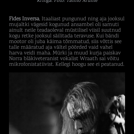
Kringa. Foto: Taimo Arume
Fides Inversa
, Itaaliast pungunud ning aja jooksul
mujaltki vägesid kogunud ansambel oli samuti
ainult neile teadaoleval müstilisel viisil suutnud
kogu retke jooksul säilitada teravuse. Kui bändi
mootor oli juba käima tõmmatud, siis võttis see
talle määratud aja vältel pöörded vaid vahel
harva veidi maha. Mürki ja muud kurja paiskav
Norra bläkiveteranist vokalist Wraath sai võitu
mikrofonistatiivist. Kellegi hoogu see ei peatanud.