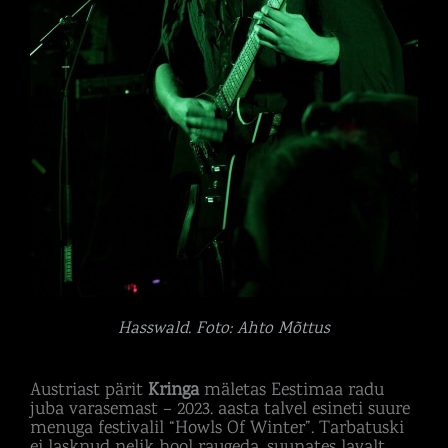
Hasswald. Foto: Ahto Mõttus
Austriast pärit
Kringa
mäletas Eestimaa radu
juba varasemast – 2023. aasta talvel esineti suure
menuga festivalil “Howls Of Winter”. Tarbatuski
ei lasknud nelik hool raugeda, suunates lavalt