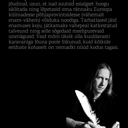
jõudnud, usun, et nad suutsid esialgset hoogu
säilitada ning lõpetasid oma rännaku Euroopa
külmadesse põhjaprovintsidesse (vähemalt
enam-vähem) võiduka noodiga. Tarbatlased jäid
enamuses koju, jätkamaks vahepeal katkestatud
talveund ning selle sõgedaid meelipurevaid
unenägusid. Vaid mõni üksik olla kuuldavasti
karavaniga lõuna poole liikunud, kuid kõikide
eelduste kohaselt on nemadki nüüd kodus tagasi.