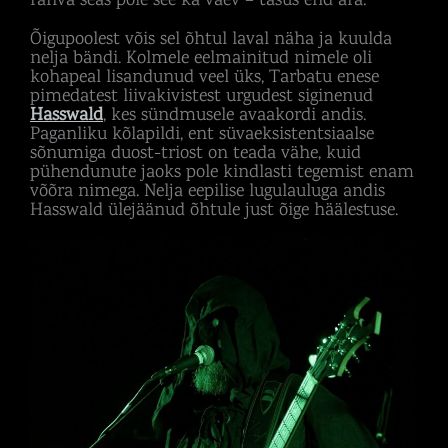
Õigupoolest võis sel õhtul laval näha ja kuulda
nelja bändi. Kolmele eelmainitud nimele oli
kohapeal lisandunud veel üks, Tarbatu enese
pimedatest liivakivistest urgudest siginenud
Hasswald
, kes sündmusele avaakordi andis.
Paganliku kõlapildi, ent süvaeksistentsiaalse
sõnumiga duost-triost on teada vähe, kuid
pühendunute jaoks pole kindlasti tegemist enam
võõra nimega. Nelja eepilise lugulauluga andis
Hasswald ülejäänud õhtule just õige häälestuse.