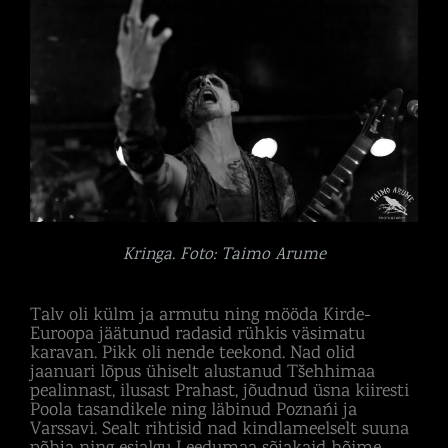
Kringa. Foto: Taimo Arume
Talv oli külm ja armutu ning mööda Kirde-
Euroopa jäätunud radasid rühkis väsimatu
karavan. Pikk oli nende teekond. Nad olid
jaanuari lõpus ühiselt alustanud Tšehhimaa
pealinnast, ilusast Prahast, jõudnud üsna kiiresti
Poola tasandikele ning läbinud Poznańi ja
Varssavi. Sealt rihtisid nad kindlameelselt suuna
põhja ning esialgu Leedumaa sõjakaid hõime