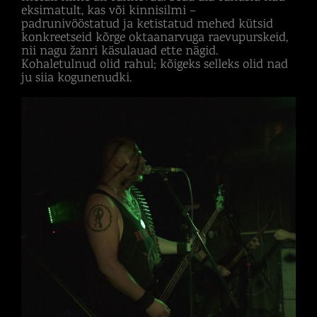
eksimatult, kas või kinnisilmi –
padrunivööstatud ja ketistatud mehed kütsid
konkreetseid kõrge oktaanarvuga raevupurskeid,
nii nagu žanri käsulauad ette nägid.
Kohaletulnud olid rahul; kõigeks selleks olid nad
ju siia kogunenudki.