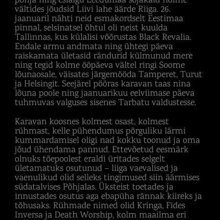
vältides jõudsid Liivi lahe äärde Riiga. 26.
jaanuaril nähti neid esmakordselt Eestimaa
pinnal, selsinatsel õhtul oli neist kuulda
Tallinnas, kus külalisi võõrustas Black Revalia.
Endale armu andmata ning ühtegi päeva
raiskamata ületasid rändurid külmunud mere
ning tegid kolme ööpäeva vältel ringi Soome
lõunaosale, väisates järgemööda Tamperet, Turut
ja Helsingit. Seejärel pööras karavan taas nina
lõuna poole ning jaanuarikuu eelviimase päeva
tuhmuvas valguses sisenes Tarbatu valdustesse.
Karavan koosnes kolmest osast, kolmest
rühmast, kelle pühendumus põrguliku lärmi
kummardamisel oligi nad kokku toonud ja oma
jõud ühendama pannud. Ettevõetud eesmärk
olnuks tõepoolest eraldi üritades selgelt
ületamatuks osutunud – liiga vaevalised ja
vaenulikud olid selleks tingimused siin äärmises
südatalvises Põhjalas. Üksteist toetades ja
innustades osutus aga ebapüha rännak kiireks ja
tõhusaks. Rühmade nimed olid Kringa, Fides
Inversa ja Death Worship, kolm maailma eri