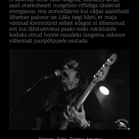
saali otsekoheselt nurgeliste riffidega täidetud
energiavoo, mis atmosfäärne kui väljas aiateibaid
lõhestav pakane ise. Läks isegi hästi, et maja
väsinud kivimüürid sellest kõigest ei lõhenenud,
ent kui lähitulevikus peaks siiski rokiklubile
koduks olnud hoone rusudeks langema, oskame
vähemalt juurpõhjusele osutada.