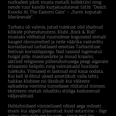
nurkadest pärit musta metalli kollektiivi ning
nende tuur kandis kurjakuulutavat tiitlit “Death
Knocks At The Eastern Gate” – „Surm koputab
Idaväravale“.
Tarbatu oli valmis, jutud tulekust olid jõudnud
kõikide pühendunuteni. Klubi „Rock & Roll“
mustaks võõbatud ruumidesse kogunesid esmalt
kauged rännumehed ja neile väärika vastuvõtu
korraldanud tarbatlased eesotsas Tarbariituse
festivali korraldajatega. Nad tassisid lugematul
hulgal pille, masinavärke ja muud kraami,
sättisid religioosse pühendumusega peagi algavate
etteastete helipilti ning valmistusid huviliste
tulekuks. Viimased ei lasknud end kaua oodata.
Kui kell 18 õhtul uksed ametlikult valla tehti,
hakkas klubisse nii üksikult kui väikeste
salkadena voorima tumedasse rüütatud inimesi,
ekstreem-metali nõudliku stiiliga kodunenud
väljavalituid.
Helitehnilised viimistlused võtsid aega mõneti
enam kui algselt plaanitud, kuid ootamine – õige
rahva seas pole see ka vaev – tasus end ära.