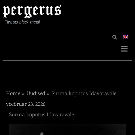
Skip
to
content
Tarbatu black metal
Menü
Home
Uudised
Surma koputus Idaväravale
veebruar 23, 2026
Surma koputus Idaväravale