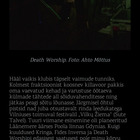
Death Worship. Foto: Ahto Mõttus
Hääl vaikis klubis täpselt vaimude tunniks.
Kolmest fraktsioonist koosnev killavoor pakkis
oma vaevatud kehad ja varustuse öötaeva
külmade tähtede all sõiduvahenditesse ning
jätkas peagi sõitu lõunasse. Järgmisel õhtul
pistsid nad juba otsustavalt rinda leedukatega
Vilniuses toimuval festivalil „Vilkų Žiema“ (Sute
Talvel). Tuuri viimane esinemine oli planeeritud
Läänemere äärses Poola linnas Gdynias. Kuigi
kuuldused Kringa, Fides Inversa ja Death
Worshipi edasisest saatusest pole minu kõrvu